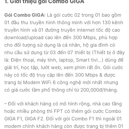
1. Giới thiệu gói Combo GIGA
Gói Combo GIGA:
Là gói cước 02 trong 01 bao gồm
01 đầu thu truyền hình thông minh với hơn 130 kênh
truyền hình và 01 đường truyền internet tốc độ cao
download/upload cao lên đến 300 Mbps, phù hợp
cho đối tượng sử dụng là cá nhân, hộ gia đình có
nhu cầu sử dụng từ 03 đến 07 thiết bị (Thiết bị ở đây
là: Điện thoại, máy tính, laptop, Smart tivi…) dùng để
giải trí, học tập, lướt web, xem phim rất ổn. Gói cước
này có tốc độ truy cập lên đến 300 Mbps & được
trang bị Modem WiFi 6 công nghệ mới nhất nhưng
có giá cước tầm phổ thông chỉ từ 200,000đ/tháng.
– Đối với khách hàng có mô hình rộng, nhà cao tầng
hoặc nhiều phòng thì FPT có thêm gói cước Combo
GIGA F1, GIGA F2. Đối với gói Combo F1 thì ngoài 01
modem chính khách hàng còn được trang bị thêm 01