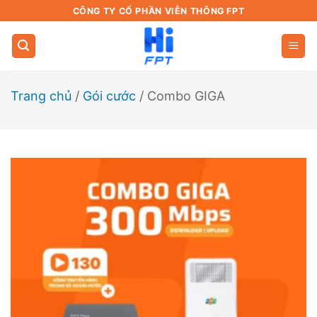
Bỏ
CÔNG TY CỔ PHẦN VIỄN THÔNG FPT
qua
nội
dung
Trang chủ
/
Gói cước
/
Combo GIGA