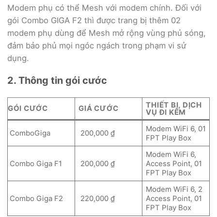
Modem phụ có thể Mesh với modem chính. Đối với
gói Combo GIGA F2 thì được trang bị thêm 02
modem phụ dùng để Mesh mở rộng vùng phủ sóng,
đảm bảo phủ mọi ngóc ngách trong phạm vi sử
dụng.
2. Thông tin gói cước
THIẾT BỊ, DỊCH
GÓI CƯỚC
GIÁ CƯỚC
VỤ ĐI KÈM
Modem WiFi 6, 01
ComboGiga
200,000 ₫
FPT Play Box
Modem WiFi 6,
Combo Giga F1
200,000 ₫
Access Point, 01
FPT Play Box
Modem WiFi 6, 2
Combo Giga F2
220,000 ₫
Access Point, 01
FPT Play Box