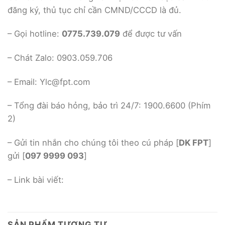
đăng ký, thủ tục chỉ cần CMND/CCCD là đủ.
– Gọi hotline:
0775.739.079
để được tư vấn
– Chát Zalo: 0903.059.706
– Email: Ylc@fpt.com
– Tổng đài báo hỏng, bảo trì 24/7: 1900.6600 (Phím
2)
– Gửi tin nhắn cho chúng tôi theo cú pháp [
DK FPT
]
gửi [
097 9999 093
]
– Link bài viết:
SẢN PHẨM TƯƠNG TỰ