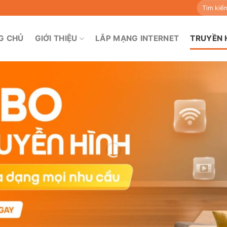
Tìm
kiếm:
G CHỦ
GIỚI THIỆU
LẮP MẠNG INTERNET
TRUYỀN 