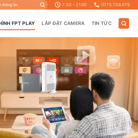
7:30 - 21:00
0775.739.079
HÌNH FPT PLAY
LẮP ĐẶT CAMERA
TIN TỨC