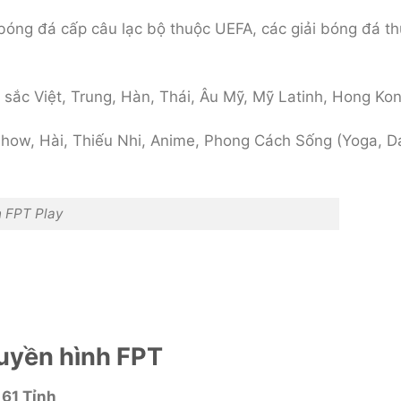
iải bóng đá cấp câu lạc bộ thuộc UEFA, các giải bóng đá
 sắc Việt, Trung, Hàn, Thái, Âu Mỹ, Mỹ Latinh, Hong Ko
 Show, Hài, Thiếu Nhi, Anime, Phong Cách Sống (Yoga, D
h FPT Play
ruyền hình FPT
 61 Tỉnh