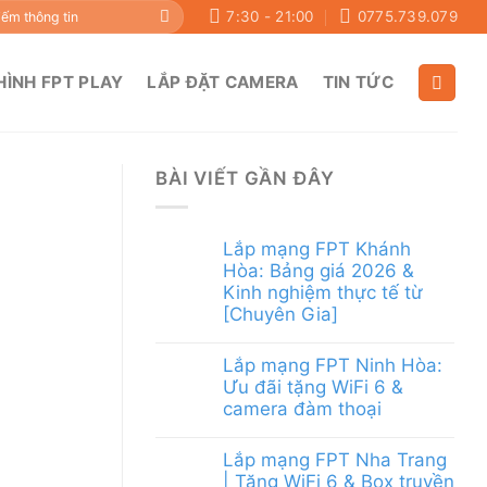
7:30 - 21:00
0775.739.079
HÌNH FPT PLAY
LẮP ĐẶT CAMERA
TIN TỨC
BÀI VIẾT GẦN ĐÂY
Lắp mạng FPT Khánh
Hòa: Bảng giá 2026 &
Kinh nghiệm thực tế từ
[Chuyên Gia]
Lắp mạng FPT Ninh Hòa:
Ưu đãi tặng WiFi 6 &
camera đàm thoại
Lắp mạng FPT Nha Trang
| Tặng WiFi 6 & Box truyền