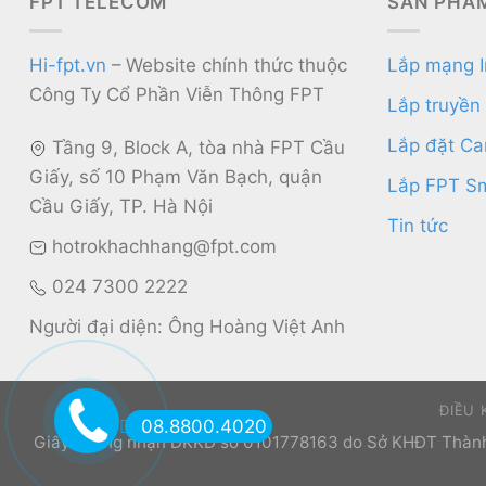
FPT TELECOM
SẢN PHẨM
Hi-fpt.vn
– Website chính thức thuộc
Lắp mạng I
Công Ty Cổ Phần Viễn Thông FPT
Lắp truyền
Lắp đặt C
Tầng 9, Block A, tòa nhà FPT Cầu
Giấy, số 10 Phạm Văn Bạch, quận
Lắp FPT S
Cầu Giấy, TP. Hà Nội
Tin tức
hotrokhachhang@fpt.com
024 7300 2222
Người đại diện: Ông Hoàng Việt Anh
ĐIỀU
08.8800.4020
Giấy chứng nhận ĐKKD số 0101778163 do Sở KHĐT Thành p