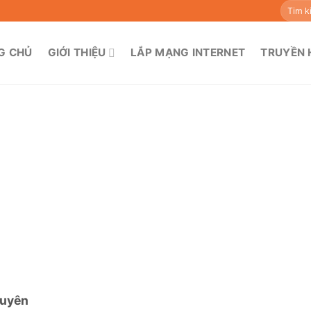
Tìm
kiếm:
G CHỦ
GIỚI THIỆU
LẮP MẠNG INTERNET
TRUYỀN 
huyên