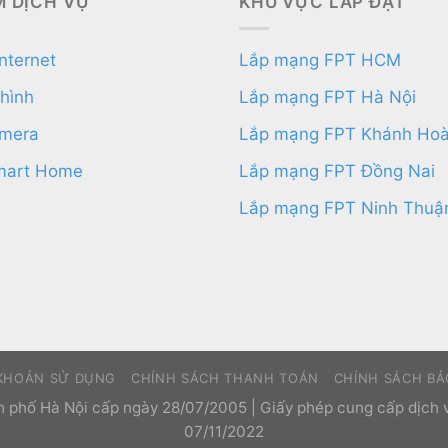
 DỊCH VỤ
KHU VỰC LẮP ĐẶT
nternet
Lắp mạng FPT HCM
 hình
Lắp mạng FPT Hà Nội
amera
Lắp mạng FPT Khánh Ho
mart Home
Lắp mạng FPT Đồng Nai
Lắp mạng FPT Ninh Thuậ
 KHOẢN SỬ DỤNG
CHÍNH SÁCH THANH TOÁN
CHÍNH SÁCH BẢ
hố Hà Nội cấp ngày 28/07/2005 | Giấy phép cung cấp dịch 
07/11/2022