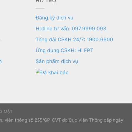
HỖ TRỢ
Đăng ký dịch vụ
Hotline tư vấn: 097.9999.093
à
Tổng đài CSKH 24/7: 1900.6600
Ứng dụng CSKH: Hi FPT
n
Sản phẩm dịch vụ
O MẬT
vụ viễn thông số 255/GP-CVT do Cục Viễn Thông cấp ngày