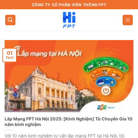
Bỏ
CÔNG TY CỔ PHẦN VIỄN THÔNG FPT
qua
nội
dung
01
Th11
Lắp Mạng FPT Hà Nội 2025: [Kinh Nghiệm] Từ Chuyên Gia 10
năm kinh nghiệm
Với 10 năm kinh nghiệm tư vấn lắp mạng FPT tại Hà Nội, tôi