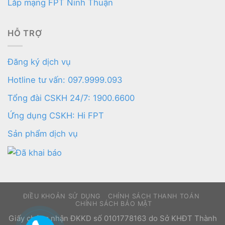
Lắp mạng FPT Ninh Thuận
HỖ TRỢ
Đăng ký dịch vụ
Hotline tư vấn: 097.9999.093
Tổng đài CSKH 24/7: 1900.6600
Ứng dụng CSKH: Hi FPT
Sản phẩm dịch vụ
ĐIỀU KHOẢN SỬ DỤNG
CHÍNH SÁCH THANH TOÁN
CHÍNH SÁCH BẢO MẬT
Giấy chứng nhận ĐKKD số 0101778163 do Sở KHĐT Thành