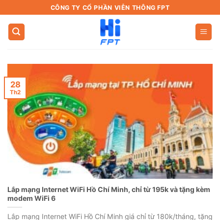
Bỏ
CÔNG TY CỔ PHẦN VIỄN THÔNG FPT
qua
nội
dung
28
Th2
Lắp mạng Internet WiFi Hồ Chí Minh, chỉ từ 195k và tặng kèm
modem WiFi 6
Lắp mạng Internet WiFi Hồ Chí Minh giá chỉ từ 180k/tháng, tặng