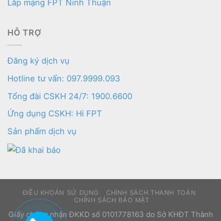
Lắp mạng FPT Ninh Thuận
HỖ TRỢ
Đăng ký dịch vụ
Hotline tư vấn: 097.9999.093
Tổng đài CSKH 24/7: 1900.6600
Ứng dụng CSKH: Hi FPT
Sản phẩm dịch vụ
ĐIỀU KHOẢN SỬ DỤNG
CHÍNH SÁCH THANH TOÁN
CHÍNH SÁCH BẢO MẬT
Giấy chứng nhận ĐKKD số 0101778163 do Sở KHĐT Thành